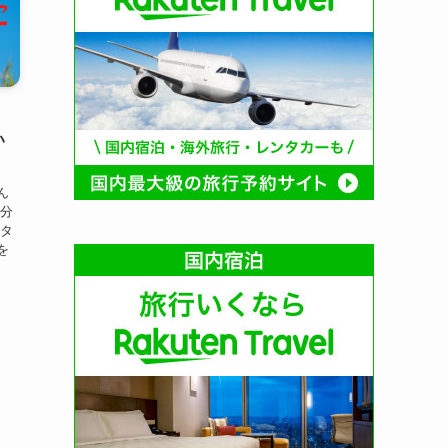
い
ん
自分
スタ
を