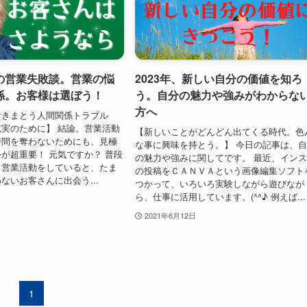
の営業失敗談。営業の悩
2023年、新しい自分の価値を知ろ
係。お客様は選ぼう！
う。自分の魅力や強みがわからな
方へ
付きまとう人間関係トラブル
実のために】 結論。営業活動
【新しいことがどんどん出てくる時代。色
時間を奪わないためにも、見極
な事に興味を持とう。】 今日の記事は、
が超重要！ 元気ですか？ 普段
の魅力や強みに関してです。 最近、イン
、営業活動をしていると、たま
の投稿をＣＡＮＶＡという画像編集ソフト
ないお客さんに出会う...
つかって、いろいろ実験しながら遊びなが
ら、仕事に活用しています。(^^♪ 例えば...
2021年6月12日
1