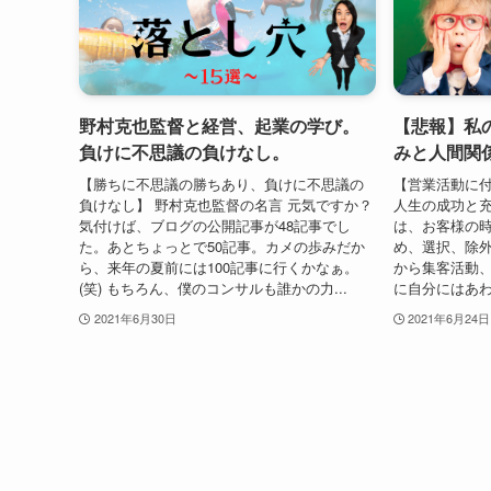
野村克也監督と経営、起業の学び。
【悲報】私
負けに不思議の負けなし。
みと人間関
【勝ちに不思議の勝ちあり、負けに不思議の
【営業活動に
負けなし】 野村克也監督の名言 元気ですか？
人生の成功と充
気付けば、ブログの公開記事が48記事でし
は、お客様の
た。あとちょっとで50記事。カメの歩みだか
め、選択、除外
ら、来年の夏前には100記事に行くかなぁ。
から集客活動
(笑) もちろん、僕のコンサルも誰かの力...
に自分にはあわ
2021年6月30日
2021年6月24日