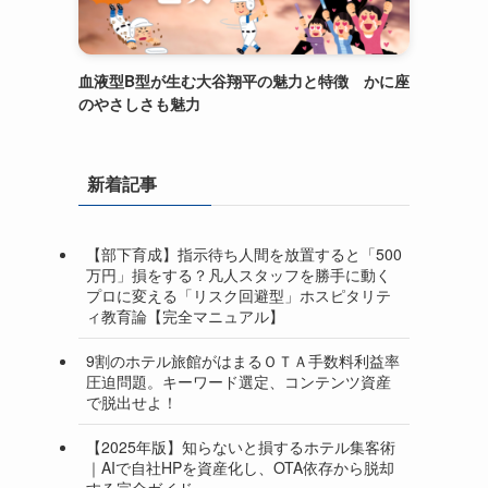
血液型B型が生む大谷翔平の魅力と特徴 かに座
のやさしさも魅力
新着記事
【部下育成】指示待ち人間を放置すると「500
万円」損をする？凡人スタッフを勝手に動く
プロに変える「リスク回避型」ホスピタリテ
ィ教育論【完全マニュアル】
9割のホテル旅館がはまるＯＴＡ手数料利益率
圧迫問題。キーワード選定、コンテンツ資産
で脱出せよ！
【2025年版】知らないと損するホテル集客術
｜AIで自社HPを資産化し、OTA依存から脱却
する完全ガイド