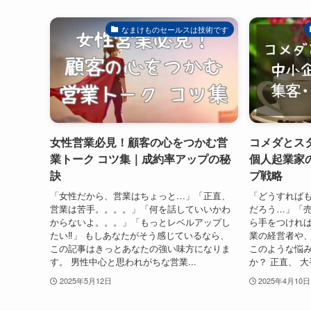
なまけものセールスは技術です
女性営業必見！顧客の心をつかむ営
コメダとス
業トーク コツ集｜成約率アップの秘
個人起業家
訣
プ戦略
「女性だから、営業はちょっと…」「正直、
「どうすれば
営業は苦手。。。。」「何を話していいかわ
だろう…」「
からないよ。。。」「もっとレベルアップし
ら手をつければ
たい‼」 もしあなたがそう感じているなら、
業の経営者や
この記事はきっとあなたの強い味方になりま
このような悩
す。 男性中心と思われがちな営業...
か？ 正直、 大
2025年5月12日
2025年4月10日