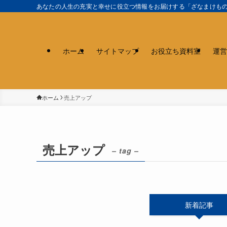
あなたの人生の充実と幸せに役立つ情報をお届けする「ざなまけも
ホーム
サイトマップ
お役立ち資料室
運営
ホーム
売上アップ
売上アップ
– tag –
新着記事