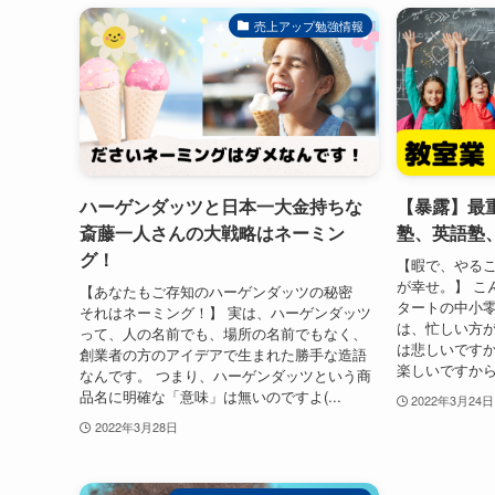
売上アップ勉強情報
ハーゲンダッツと日本一大金持ちな
【暴露】最
斎藤一人さんの大戦略はネーミン
塾、英語塾
グ！
【暇で、やる
が幸せ。】 こ
【あなたもご存知のハーゲンダッツの秘密
タートの中小
それはネーミング！】 実は、ハーゲンダッツ
は、忙しい方が
って、人の名前でも、場所の名前でもなく、
は悲しいですか
創業者の方のアイデアで生まれた勝手な造語
楽しいですから(
なんです。 つまり、ハーゲンダッツという商
品名に明確な「意味」は無いのですよ(...
2022年3月24日
2022年3月28日