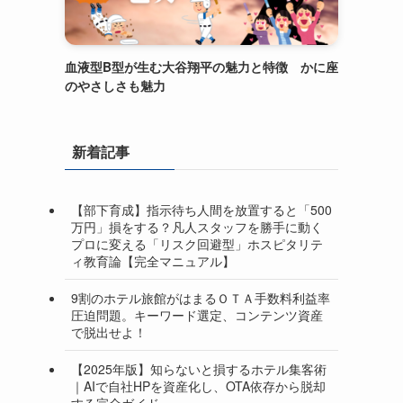
血液型B型が生む大谷翔平の魅力と特徴 かに座
のやさしさも魅力
新着記事
【部下育成】指示待ち人間を放置すると「500
万円」損をする？凡人スタッフを勝手に動く
プロに変える「リスク回避型」ホスピタリテ
ィ教育論【完全マニュアル】
9割のホテル旅館がはまるＯＴＡ手数料利益率
圧迫問題。キーワード選定、コンテンツ資産
で脱出せよ！
【2025年版】知らないと損するホテル集客術
｜AIで自社HPを資産化し、OTA依存から脱却
する完全ガイド