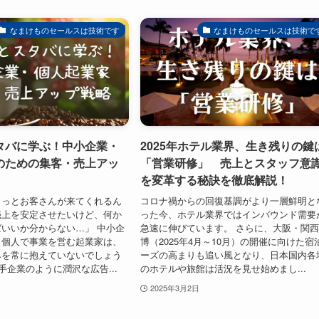
なまけものセールスは技術です
なまけものセールスは技術で
タバに学ぶ！中小企業・
2025年ホテル業界、生き残りの鍵
のための集客・売上アッ
「営業研修」 売上とスタッフ意
を変革する秘訣を徹底解説！
もっとお客さんが来てくれるん
コロナ禍からの回復基調がより一層鮮明と
売上を安定させたいけど、何か
った今、ホテル業界ではインバウンド需要
いいか分からない…」 中小企
急速に伸びています。 さらに、大阪・関
、個人で事業を営む起業家は、
博（2025年4月～10月）の開催に向けた宿
みを常に抱えていないでしょう
ーズの高まりも追い風となり、日本国内各
手企業のように潤沢な広告...
のホテルや旅館は活況を見せ始めまし...
2025年3月2日