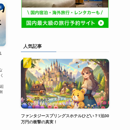
報
人気記事
手
な
多く
。
人起
倒
ファンタジースプリングスホテルひどい？1泊30
万円の衝撃の真実！