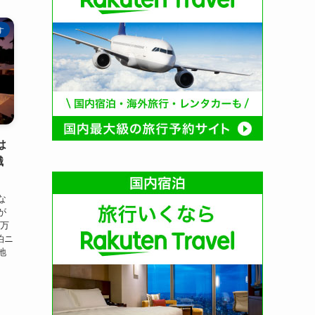
す
は
識
な
が
西万
泊ニ
地