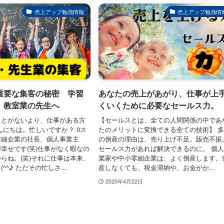
売上アップ勉強情報
売上アップ勉強情
重要な集客の秘密 学習
あなたの売上があがり、仕事が上
、教室業の先生へ
くいくために必要なセールス力。
ことがないより、仕事がある方
【セールスとは、全ての人間関係の中であ
んにちは。忙しいですか？ 0ス
たのメリットに変換できる全ての技術】 
零細企業の社長、個人事業主
の倒産の理由は、売り上げ不足。販売不振
幸せです(笑)仕事がなく暇なの
セールス力があれば解決できるのに。 個
らね。(笑)それに仕事は本来、
業家や中小零細企業は、よく倒産します。
^^♪ ただその忙しさ...
産しなくても、税金滞納や、お金がか...
2020年4月22日