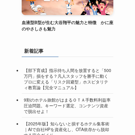
血液型B型が生む大谷翔平の魅力と特徴 かに座
のやさしさも魅力
新着記事
【部下育成】指示待ち人間を放置すると「500
万円」損をする？凡人スタッフを勝手に動く
プロに変える「リスク回避型」ホスピタリテ
ィ教育論【完全マニュアル】
9割のホテル旅館がはまるＯＴＡ手数料利益率
圧迫問題。キーワード選定、コンテンツ資産
で脱出せよ！
【2025年版】知らないと損するホテル集客術
｜AIで自社HPを資産化し、OTA依存から脱却
する完全ガイド