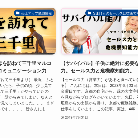
売上アップ勉強情報
なまけものセールスは技術で
母を訪ねて三千里マルコ
【サバイバル】子供に絶対に必要
コミュニケーション力
力。セールス力と危機察知能力。
ねて三千里より） 最近、ふと
【セールス力（営業力）があると食べてい
を見ていたら、子供の頃、少し見て
る】 こんにちは。本日は、2023年6月23日
ねて三千里」がやっていたの
金曜日です。京都の自宅から、緑の大文字
第一話からみてしまい、なんと
を見ながらブログをかいています。先日、
で見てしまいました。。。 まぎ
垣島からの出張から帰り、京都で庶務雑務
です。。。。 皆さんにも...
仕事をしています。この記事、実は、4年..
2019年7月31日