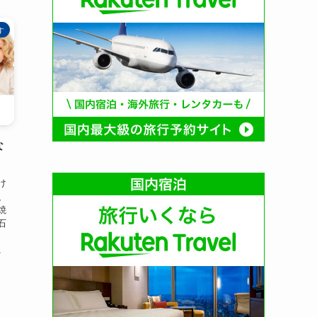
す
な
け
、
焼
石
、
.