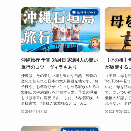
旅行リゾート
沖縄旅行 予算 3泊4日 家族4人の賢い
【その後】
旅行のコツ ヴィラもあり
が駆使する
沖縄は、その美しい海と豊かな自然、独特の
（出典：母を訪
文化で知られる日本の大人気観光地です。 お
YouTube
子様や、お年寄りがいらっしゃる家族4人での
いた「母を訪
3泊4日の沖縄旅行を計画する際、予算の見積
で、ついつい
もりは非常に重要です。 また、5名様家族、6
最後の52話ま
名様家族、7名様ご家族様などは、み...
れもない、名作
2024年1月11日
2021年3月22日
なまけもの個人日記