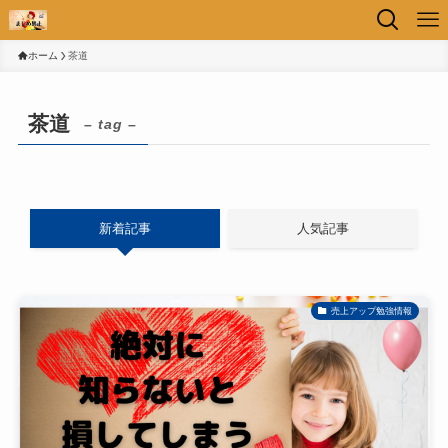
ホーム
茶道
茶道
– tag –
新着記事
人気記事
売上アップ勉強情報