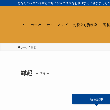
あなたの人生の充実と幸せに役立つ情報をお届けする「ざなまけも
ホーム
サイトマップ
お役立ち資料室
運営
ホーム
縁起
縁起
– tag –
新着記事