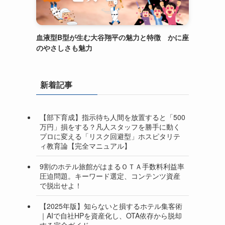
血液型B型が生む大谷翔平の魅力と特徴 かに座
のやさしさも魅力
新着記事
【部下育成】指示待ち人間を放置すると「500
万円」損をする？凡人スタッフを勝手に動く
プロに変える「リスク回避型」ホスピタリテ
ィ教育論【完全マニュアル】
9割のホテル旅館がはまるＯＴＡ手数料利益率
圧迫問題。キーワード選定、コンテンツ資産
で脱出せよ！
【2025年版】知らないと損するホテル集客術
｜AIで自社HPを資産化し、OTA依存から脱却
する完全ガイド