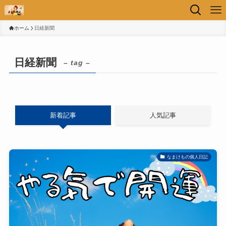
ホーム
日経新聞
日経新聞
– tag –
新着記事
人気記事
なまけもの個人日記