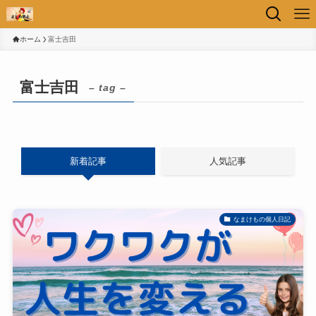
ホーム
富士吉田
富士吉田
– tag –
新着記事
人気記事
なまけもの個人日記