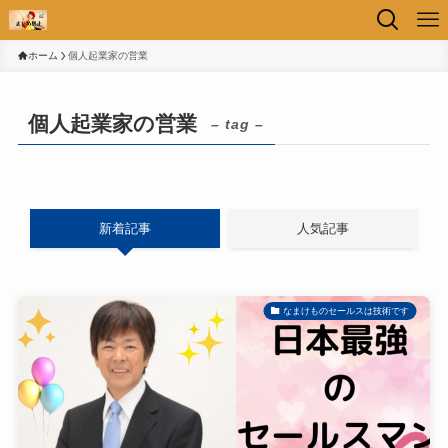
ホーム
個人起業家の営業
個人起業家の営業
– tag –
新着記事
人気記事
なまけものセールスは技術です