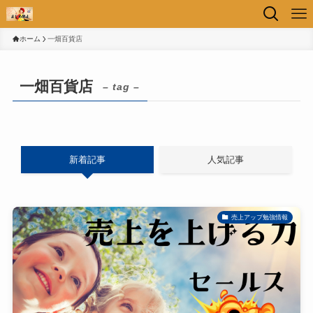
ホーム
一畑百貨店
一畑百貨店
– tag –
新着記事
人気記事
売上アップ勉強情報