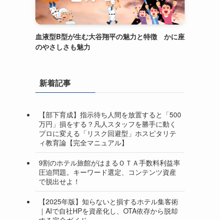
血液型B型が生む大谷翔平の魅力と特徴 かに座
のやさしさも魅力
新着記事
【部下育成】指示待ち人間を放置すると「500
万円」損をする？凡人スタッフを勝手に動く
プロに変える「リスク回避型」ホスピタリテ
ィ教育論【完全マニュアル】
9割のホテル旅館がはまるＯＴＡ手数料利益率
圧迫問題。キーワード選定、コンテンツ資産
で脱出せよ！
【2025年版】知らないと損するホテル集客術
｜AIで自社HPを資産化し、OTA依存から脱却
する完全ガイド