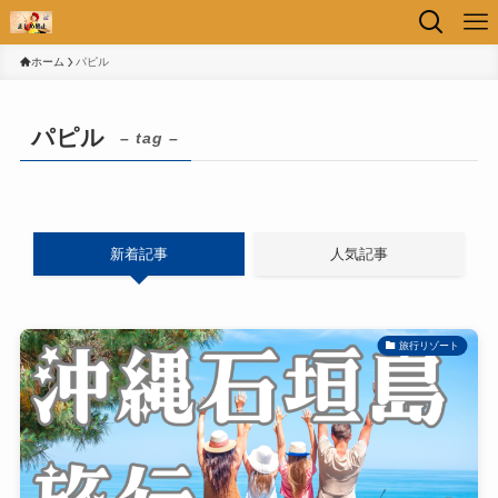
ホーム
パピル
パピル
– tag –
新着記事
人気記事
旅行リゾート