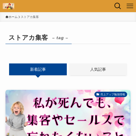
ホーム
ストアカ集客
ストアカ集客
– tag –
新着記事
人気記事
売上アップ勉強情報