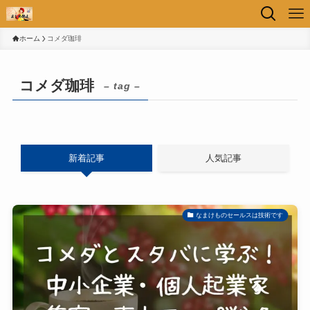
ホーム
コメダ珈琲
コメダ珈琲
– tag –
新着記事
人気記事
なまけものセールスは技術です