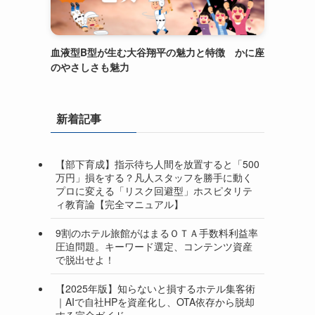
血液型B型が生む大谷翔平の魅力と特徴 かに座
のやさしさも魅力
新着記事
【部下育成】指示待ち人間を放置すると「500
万円」損をする？凡人スタッフを勝手に動く
プロに変える「リスク回避型」ホスピタリテ
ィ教育論【完全マニュアル】
9割のホテル旅館がはまるＯＴＡ手数料利益率
圧迫問題。キーワード選定、コンテンツ資産
で脱出せよ！
【2025年版】知らないと損するホテル集客術
｜AIで自社HPを資産化し、OTA依存から脱却
する完全ガイド