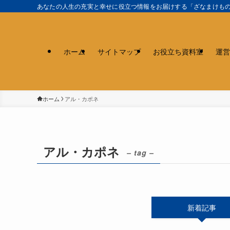
あなたの人生の充実と幸せに役立つ情報をお届けする「ざなまけも
ホーム
サイトマップ
お役立ち資料室
運営
ホーム
アル・カポネ
アル・カポネ
– tag –
新着記事