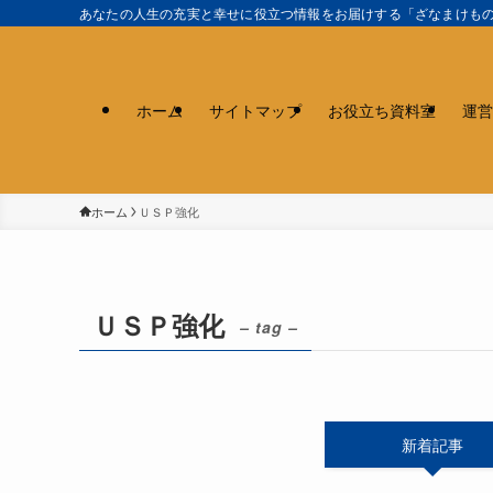
あなたの人生の充実と幸せに役立つ情報をお届けする「ざなまけも
ホーム
サイトマップ
お役立ち資料室
運営
ホーム
ＵＳＰ強化
ＵＳＰ強化
– tag –
新着記事