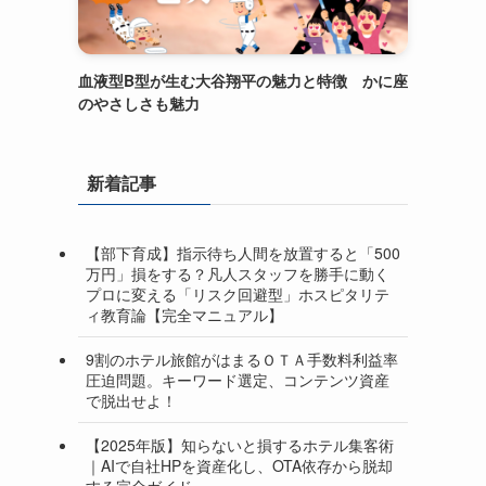
血液型B型が生む大谷翔平の魅力と特徴 かに座
のやさしさも魅力
新着記事
【部下育成】指示待ち人間を放置すると「500
万円」損をする？凡人スタッフを勝手に動く
プロに変える「リスク回避型」ホスピタリテ
ィ教育論【完全マニュアル】
9割のホテル旅館がはまるＯＴＡ手数料利益率
圧迫問題。キーワード選定、コンテンツ資産
で脱出せよ！
【2025年版】知らないと損するホテル集客術
｜AIで自社HPを資産化し、OTA依存から脱却
する完全ガイド