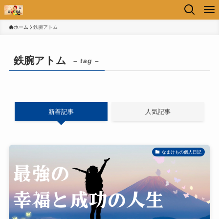
ホーム
鉄腕アトム
鉄腕アトム
– tag –
新着記事
人気記事
なまけもの個人日記