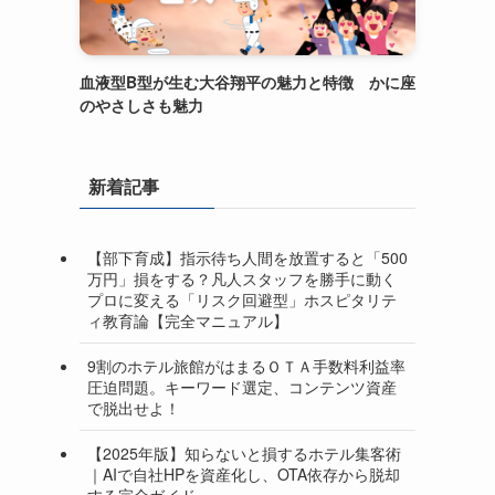
血液型B型が生む大谷翔平の魅力と特徴 かに座
のやさしさも魅力
新着記事
【部下育成】指示待ち人間を放置すると「500
万円」損をする？凡人スタッフを勝手に動く
プロに変える「リスク回避型」ホスピタリテ
ィ教育論【完全マニュアル】
9割のホテル旅館がはまるＯＴＡ手数料利益率
圧迫問題。キーワード選定、コンテンツ資産
で脱出せよ！
【2025年版】知らないと損するホテル集客術
｜AIで自社HPを資産化し、OTA依存から脱却
する完全ガイド