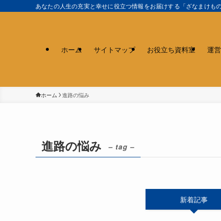
あなたの人生の充実と幸せに役立つ情報をお届けする「ざなまけも
ホーム
サイトマップ
お役立ち資料室
運営
ホーム
進路の悩み
進路の悩み
– tag –
新着記事