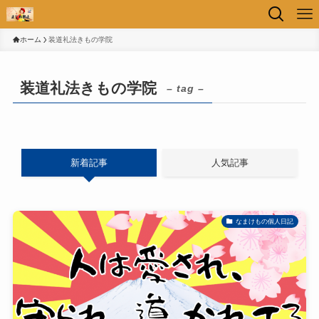
ホーム
装道礼法きもの学院
装道礼法きもの学院
– tag –
新着記事
人気記事
なまけもの個人日記