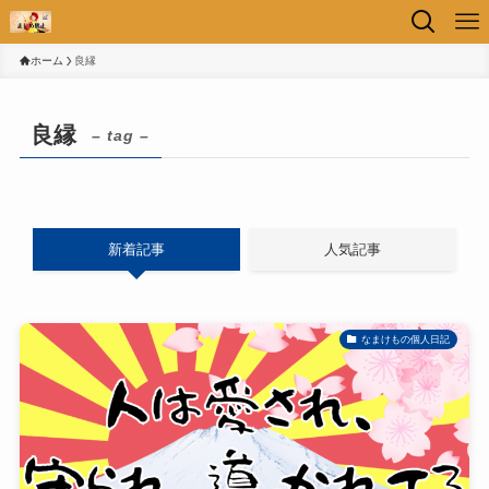
ホーム
良縁
良縁
– tag –
新着記事
人気記事
なまけもの個人日記