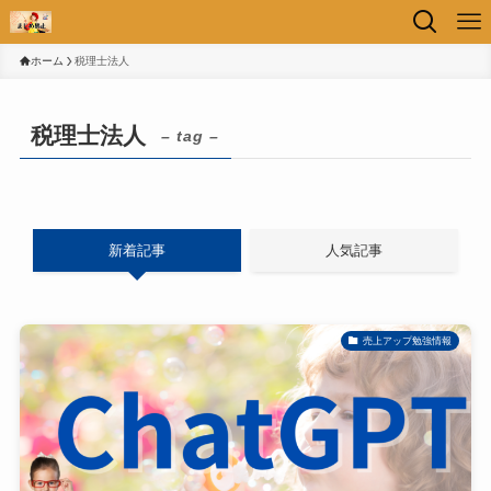
ホーム
税理士法人
税理士法人
– tag –
新着記事
人気記事
売上アップ勉強情報