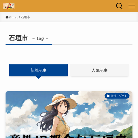
ホーム
石垣市
石垣市
– tag –
新着記事
人気記事
旅行リゾート