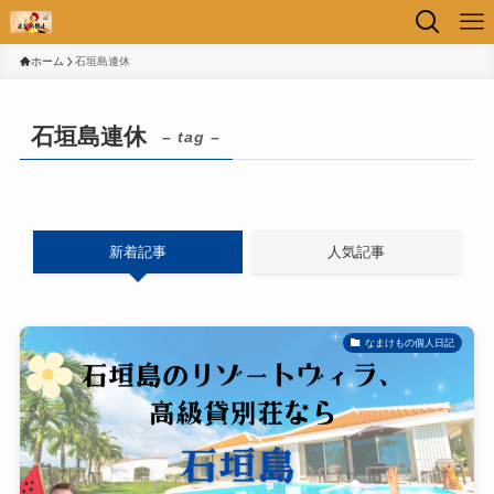
ホーム
石垣島連休
石垣島連休
– tag –
新着記事
人気記事
なまけもの個人日記