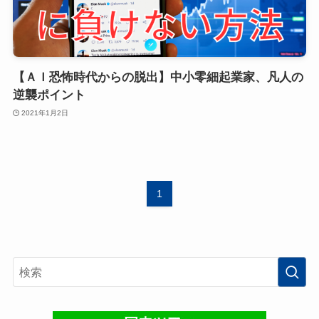
【ＡＩ恐怖時代からの脱出】中小零細起業家、凡人の
逆襲ポイント
2021年1月2日
1