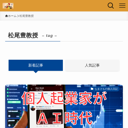
ホーム
松尾豊教授
松尾豊教授
– tag –
新着記事
人気記事
なまけもの個人日記