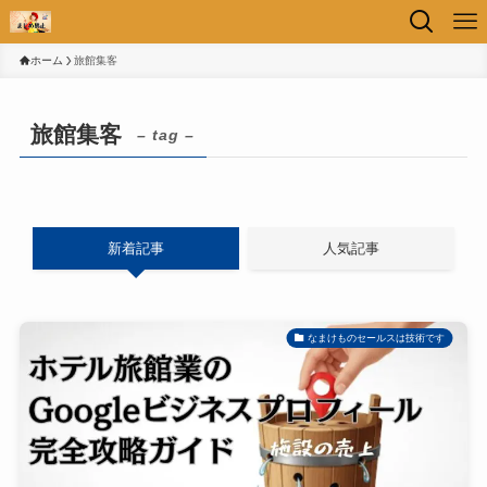
ホーム
旅館集客
旅館集客
– tag –
新着記事
人気記事
なまけものセールスは技術です