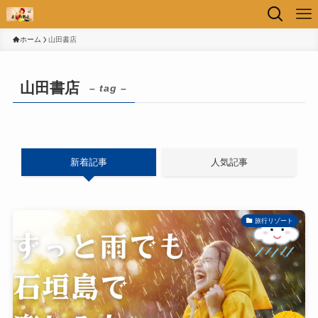
ホーム
山田書店
山田書店
– tag –
新着記事
人気記事
旅行リゾート