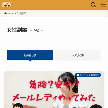
ホーム
女性副業
女性副業
– tag –
新着記事
人気記事
売上アップ勉強情報