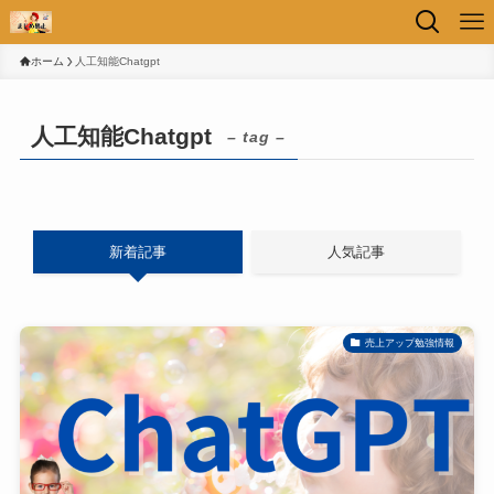
ホーム
人工知能Chatgpt
人工知能Chatgpt
– tag –
新着記事
人気記事
売上アップ勉強情報