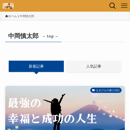
ホーム
中岡慎太郎
中岡慎太郎
– tag –
新着記事
人気記事
なまけもの個人日記