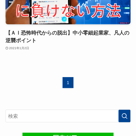
【ＡＩ恐怖時代からの脱出】中小零細起業家、凡人の
逆襲ポイント
2021年1月2日
1