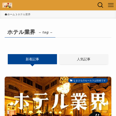
ホーム
ホテル業界
ホテル業界
– tag –
新着記事
人気記事
なまけものセールスは技術です