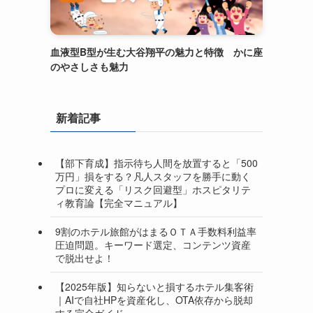
血液型B型が生む大谷翔平の魅力と特徴 かに座
のやさしさも魅力
新着記事
【部下育成】指示待ち人間を放置すると「500
万円」損をする？凡人スタッフを勝手に動く
プロに変える「リスク回避型」ホスピタリテ
ィ教育論【完全マニュアル】
9割のホテル旅館がはまるＯＴＡ手数料利益率
圧迫問題。キーワード選定、コンテンツ資産
で脱出せよ！
【2025年版】知らないと損するホテル集客術
｜AIで自社HPを資産化し、OTA依存から脱却
する完全ガイド