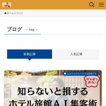
ホーム
ブログ
ブログ
– tag –
新着記事
人気記事
なまけものセールスは技術です