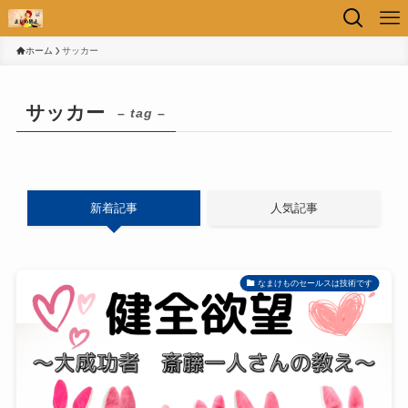
ホーム
サッカー
サッカー
– tag –
新着記事
人気記事
なまけものセールスは技術です