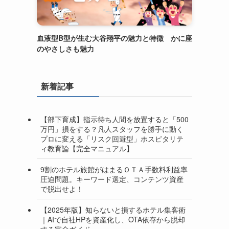
血液型B型が生む大谷翔平の魅力と特徴 かに座
のやさしさも魅力
新着記事
【部下育成】指示待ち人間を放置すると「500
万円」損をする？凡人スタッフを勝手に動く
プロに変える「リスク回避型」ホスピタリテ
ィ教育論【完全マニュアル】
9割のホテル旅館がはまるＯＴＡ手数料利益率
圧迫問題。キーワード選定、コンテンツ資産
で脱出せよ！
【2025年版】知らないと損するホテル集客術
｜AIで自社HPを資産化し、OTA依存から脱却
する完全ガイド