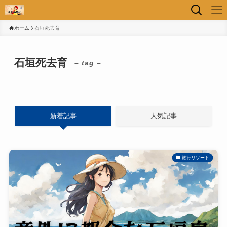
ホーム
石垣死去育
石垣死去育
– tag –
新着記事
人気記事
旅行リゾート