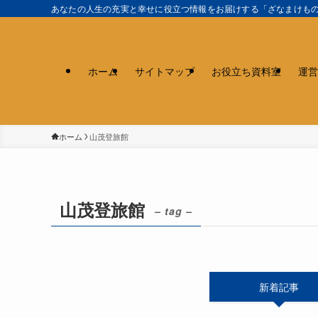
あなたの人生の充実と幸せに役立つ情報をお届けする「ざなまけも
ホーム
サイトマップ
お役立ち資料室
運営
ホーム
山茂登旅館
山茂登旅館
– tag –
新着記事