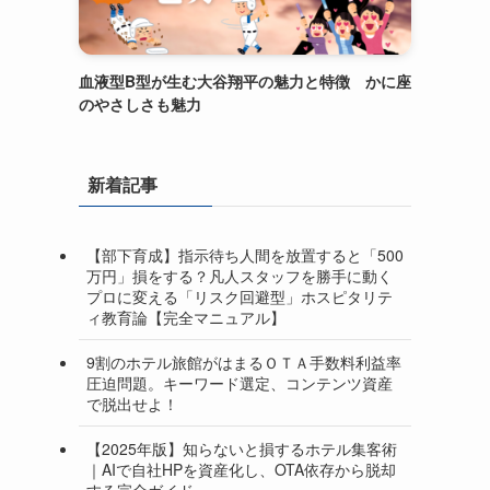
血液型B型が生む大谷翔平の魅力と特徴 かに座
のやさしさも魅力
新着記事
【部下育成】指示待ち人間を放置すると「500
万円」損をする？凡人スタッフを勝手に動く
プロに変える「リスク回避型」ホスピタリテ
ィ教育論【完全マニュアル】
9割のホテル旅館がはまるＯＴＡ手数料利益率
圧迫問題。キーワード選定、コンテンツ資産
で脱出せよ！
【2025年版】知らないと損するホテル集客術
｜AIで自社HPを資産化し、OTA依存から脱却
する完全ガイド