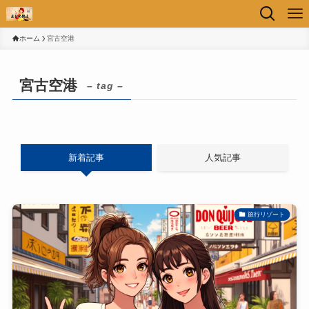
ホーム
宮古空港
宮古空港
– tag –
新着記事
人気記事
旅行リゾート