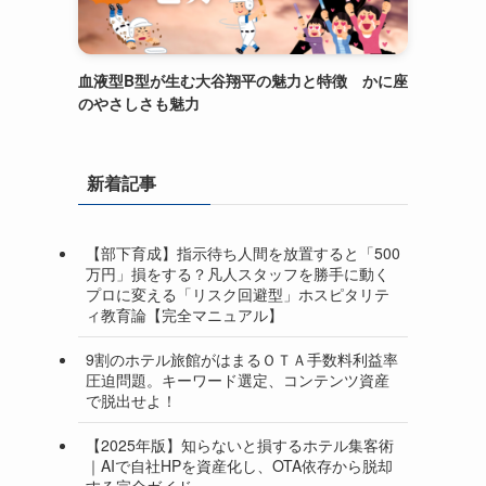
血液型B型が生む大谷翔平の魅力と特徴 かに座
のやさしさも魅力
新着記事
【部下育成】指示待ち人間を放置すると「500
万円」損をする？凡人スタッフを勝手に動く
プロに変える「リスク回避型」ホスピタリテ
ィ教育論【完全マニュアル】
9割のホテル旅館がはまるＯＴＡ手数料利益率
圧迫問題。キーワード選定、コンテンツ資産
で脱出せよ！
【2025年版】知らないと損するホテル集客術
｜AIで自社HPを資産化し、OTA依存から脱却
する完全ガイド