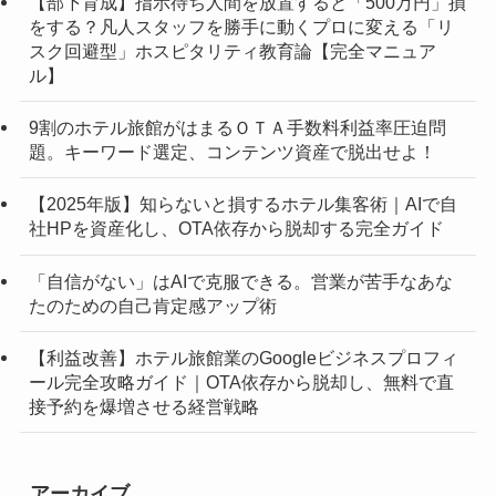
【部下育成】指示待ち人間を放置すると「500万円」損
をする？凡人スタッフを勝手に動くプロに変える「リ
スク回避型」ホスピタリティ教育論【完全マニュア
ル】
9割のホテル旅館がはまるＯＴＡ手数料利益率圧迫問
題。キーワード選定、コンテンツ資産で脱出せよ！
【2025年版】知らないと損するホテル集客術｜AIで自
社HPを資産化し、OTA依存から脱却する完全ガイド
「自信がない」はAIで克服できる。営業が苦手なあな
たのための自己肯定感アップ術
【利益改善】ホテル旅館業のGoogleビジネスプロフィ
ール完全攻略ガイド｜OTA依存から脱却し、無料で直
接予約を爆増させる経営戦略
アーカイブ